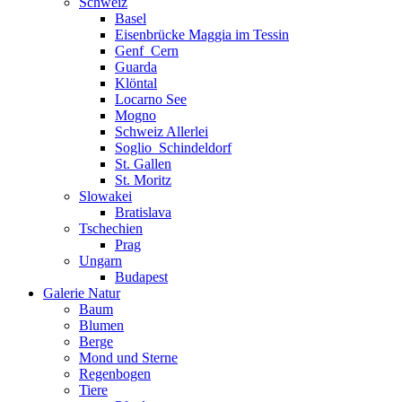
Schweiz
Basel
Eisenbrücke Maggia im Tessin
Genf_Cern
Guarda
Klöntal
Locarno See
Mogno
Schweiz Allerlei
Soglio_Schindeldorf
St. Gallen
St. Moritz
Slowakei
Bratislava
Tschechien
Prag
Ungarn
Budapest
Galerie Natur
Baum
Blumen
Berge
Mond und Sterne
Regenbogen
Tiere