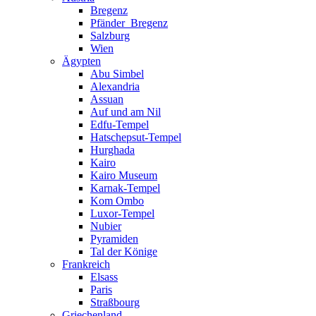
Bregenz
Pfänder_Bregenz
Salzburg
Wien
Ägypten
Abu Simbel
Alexandria
Assuan
Auf und am Nil
Edfu-Tempel
Hatschepsut-Tempel
Hurghada
Kairo
Kairo Museum
Karnak-Tempel
Kom Ombo
Luxor-Tempel
Nubier
Pyramiden
Tal der Könige
Frankreich
Elsass
Paris
Straßbourg
Griechenland