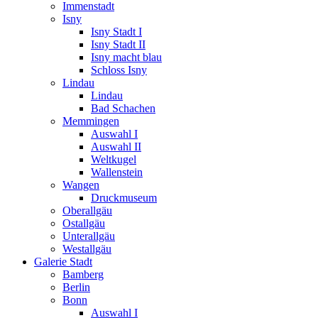
Immenstadt
Isny
Isny Stadt I
Isny Stadt II
Isny macht blau
Schloss Isny
Lindau
Lindau
Bad Schachen
Memmingen
Auswahl I
Auswahl II
Weltkugel
Wallenstein
Wangen
Druckmuseum
Oberallgäu
Ostallgäu
Unterallgäu
Westallgäu
Galerie Stadt
Bamberg
Berlin
Bonn
Auswahl I