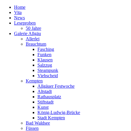
Home
Vita
News
Leseproben
50 Jahre
Galerie Allgäu
Allerlei
Brauchtum
Fasching
Funken
Klausen
Salzzug
Steampunk
Viehscheid
Kempten
Allgäuer Festwoche
Altstadt
Rathausplatz
Stiftstadt
Kunst
König-Ludwig-Brücke
Stadt Kempten
Bad Waldsee
Füssen