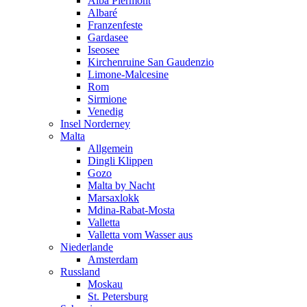
Alba Piermont
Albaré
Franzenfeste
Gardasee
Iseosee
Kirchenruine San Gaudenzio
Limone-Malcesine
Rom
Sirmione
Venedig
Insel Norderney
Malta
Allgemein
Dingli Klippen
Gozo
Malta by Nacht
Marsaxlokk
Mdina-Rabat-Mosta
Valletta
Valletta vom Wasser aus
Niederlande
Amsterdam
Russland
Moskau
St. Petersburg