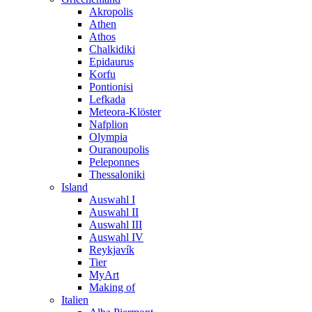
Akropolis
Athen
Athos
Chalkidiki
Epidaurus
Korfu
Pontionisi
Lefkada
Meteora-Klöster
Nafplion
Olympia
Ouranoupolis
Peleponnes
Thessaloniki
Island
Auswahl I
Auswahl II
Auswahl III
Auswahl IV
Reykjavík
Tier
MyArt
Making of
Italien