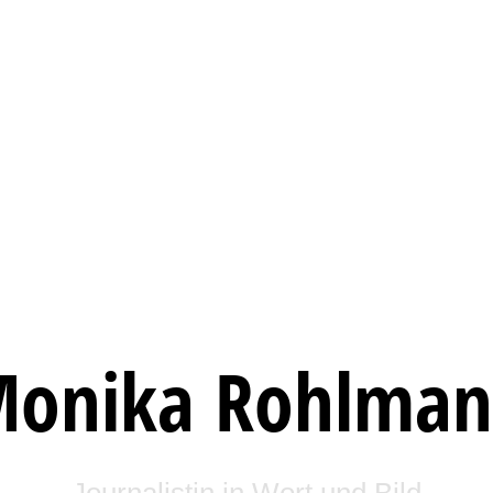
onika Rohlma
Journalistin in Wort und Bild