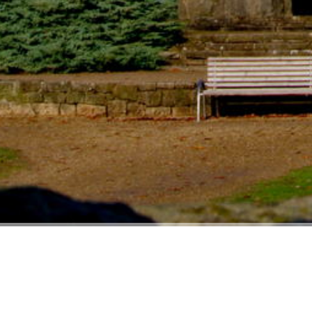
//
Rheine