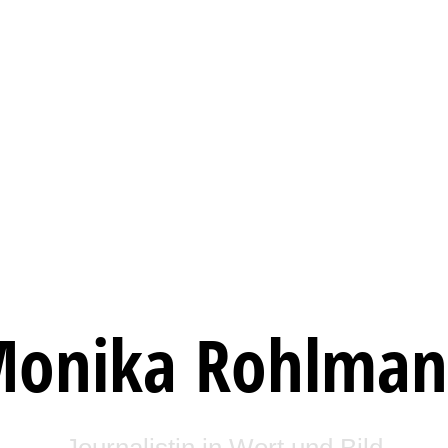
onika Rohlma
Journalistin in Wort und Bild